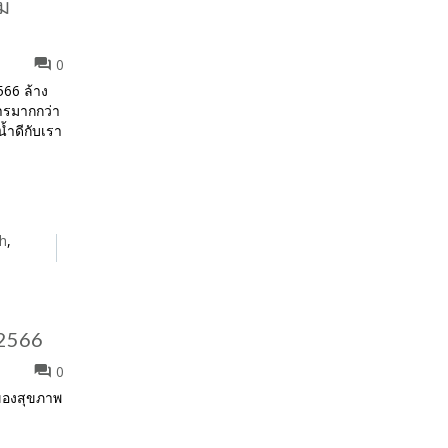
คม
0
2566 ล้าง
หารมากกว่า
้ำดีกับเรา
sh
,
 2566
0
บของสุขภาพ