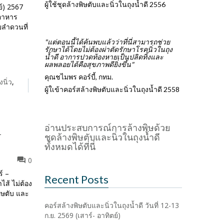
ผู้ใช้ชุดล้างพิษตับและนิ่วในถุงน้ำดี 2556
ย์) 2567
ดอาหาร
ยลำดวนที่
"แต่ตอนนี้ได้ค้นพบแล้วว่าที่นี่สามารถช่วย
รักษาได้โดยไม่ต้องผ่าตัดรักษาโรคนิ่วในถุง
น้ำดี อาการปวดท้องหายเป็นปลิดทิ้งและ
ผลพลอยได้คือสุขภาพดียิ่งขึ้น"
คุณชไมพร คอร์บี้, กทม.
งนิ่ว
,
ผู้ใเข้าคอร์สล้างพิษตับและนิ่วในถุงน้ำดี 2558
อ่านประสบการณ์การล้างพิษด้วย
1
ชุดล้างพิษตับและนิ่วในถุงน้ำดี
ทั้งหมดได้ที่นี่
0
์ –
Recent Posts
ไส้ ไม่ต้อง
ิษตับ และ
คอร์สล้างพิษตับและนิ่วในถุงน้ำดี วันที่ 12-13
ก.ย. 2569 (เสาร์- อาทิตย์)