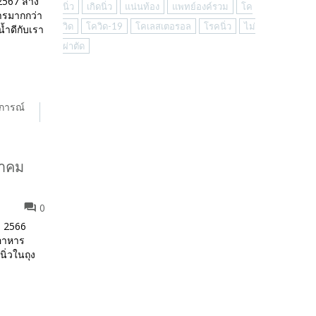
 2567 ล้าง
นิ่ว
เกิดนิ่ว
แน่นท้อง
แพทย์องค์รวม
โค
หารมากกว่า
วิด
โควิด-19
โคเลสเตอรอล
โรคนิ่ว
ไม่
้ำดีกับเรา
ผ่าตัด
การณ์
วาคม
0
์) 2566
ดอาหาร
ิ่วในถุง