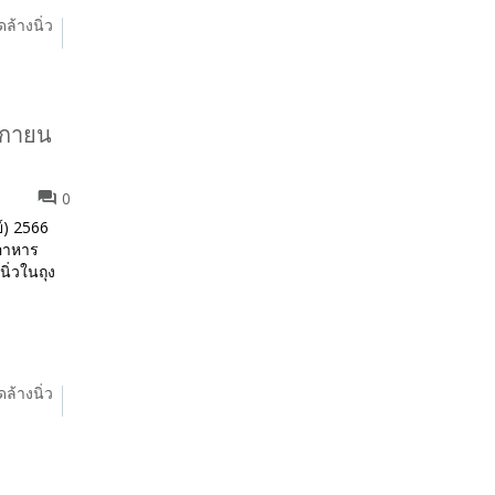
ดล้างนิ่ว
จิกายน
0
ย์) 2566
ดอาหาร
ิ่วในถุง
ดล้างนิ่ว