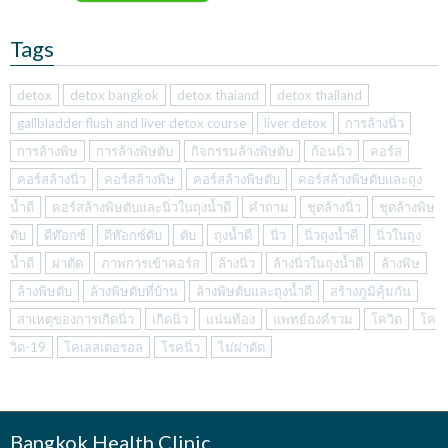
Tags
detox
detox bangkok
detox thaiand
detox thailand
gallbladder flush and liver detox course
liver detox
การล้างนิ่ว
การล้างพิษ
การล้างพิษตับ
กิจกรรมล้างพิษตับ
ก้อนนิ่ว
คอร์ส
คอร์สล้างนิ่ว
คอร์สล้างพิษ
คอร์สล้างพิษตับ
คอร์สล้างพิษตับและถุง
น้ำดี
คอร์สล้างพิษตับและนิ่วในถุงน้ำดี
คำถาม
ชุดล้างนิ่ว
ชุดล้างพิษ
ตับ
ดีท๊อกซ์
ดีท๊อกซ์ตับ
ตับ
ถุงน้ำดี
นิ่ว
นิ่วถุงน้ำดี
นิ่วในถุง
น้ำดี
ผ่าตัด
ภาพการเข้าคอร์ส
ล้างนิ่ว
ล้างนิ่วในถุงน้ำดี
ล้างพิษ
ล้างพิษตับ
ล้างพิษตับที่บ้าน
ล้างพิษตับและถุงน้ำดี
สร้างภูมิคุ้มกัน
สาเหตุของการเกิดนิ่ว
เกิดนิ่ว
แน่นท้อง
แพทย์องค์รวม
โควิด
โค
วิด-19
โคเลสเตอรอล
โรคนิ่ว
ไม่ผ่าตัด
Bangkok Health Clinic