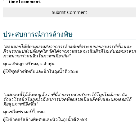
time I comment.
ประสบการณ์การล้างพิษ
"ผลพลอยได้ที่ตามมาหลังจากการล้างพิษคือระบบย่อยอาหารดีขึ้น และ
ผิวพรรณเปล่งปลั่งสดใส วัดได้จากภาพถ่าย จะเห็นผิวที่โดเด่นออกมาจาก
ภาพมากกว่าคนอื่นในภาพๆเดียวกัน"
คุณอภิชญา ศรีทอง, จ.ลำพูน
ผู้ใช้ชุดล้างพิษตับและนิ่วในถุงน้ำดี 2556
"แต่ตอนนี้ได้ค้นพบแล้วว่าที่นี่สามารถช่วยรักษาได้โดยไม่ต้องผ่าตัด
รักษาโรคนิ่วในถุงน้ำดี อาการปวดท้องหายเป็นปลิดทิ้งและผลพลอยได้
คือสุขภาพดียิ่งขึ้น"
คุณชไมพร คอร์บี้, กทม.
ผู้ใเข้าคอร์สล้างพิษตับและนิ่วในถุงน้ำดี 2558