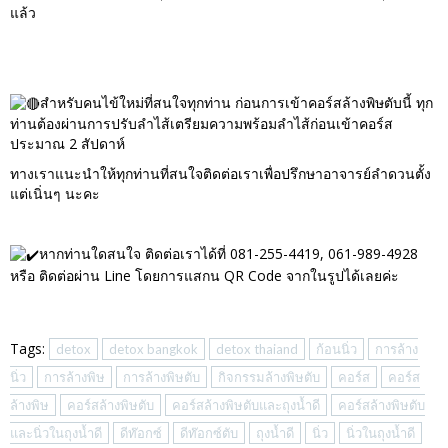
แล้ว
สำหรับคนไข้ใหม่ที่สนใจทุกท่าน ก่อนการเข้าคอร์สล้างพิษตับนี้ ทุก
ท่านต้องผ่านการปรับลำไส้เตรียมความพร้อมลำไส้ก่อนเข้าคอร์ส
ประมาณ 2 สัปดาห์
ทางเราแนะนำให้ทุกท่านที่สนใจติดต่อเราเพื่อปรึกษาอาจารย์ลำดวนตั้ง
แต่เนิ่นๆ นะคะ
หากท่านใดสนใจ ติดต่อเราได้ที่ 081-255-4419, 061-989-4928
หรือ ติดต่อผ่าน Line โดยการแสกน QR Code จากในรูปได้เลยค่ะ
Tags:
detox
detox bangkok
detox thaiand
ก้อนนิ่ว
การล้าง
นิ่ว
การล้างพิษ
การล้างพิษตับ
กิจกรรมล้างพิษตับ
คอร์ส
คอร์ส
ล้างพิษ
คอร์สล้างพิษตับ
คอร์สล้างพิษตับและถุงน้ำดี
คอร์สล้างพิษตับ
และนิ่วในถุงน้ำดี
ดีท๊อกซ์
ดีท๊อกซ์ตับ
ถุงน้ำดี
นิ่ว
นิ่วในถุงน้ำดี