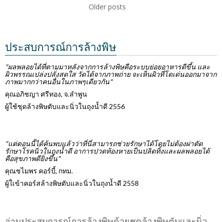
Older posts
ประสบการณ์การล้างพิษ
"ผลพลอยได้ที่ตามมาหลังจากการล้างพิษคือระบบย่อยอาหารดีขึ้น และ
ผิวพรรณเปล่งปลั่งสดใส วัดได้จากภาพถ่าย จะเห็นผิวที่โดเด่นออกมาจาก
ภาพมากกว่าคนอื่นในภาพๆเดียวกัน"
คุณอภิชญา ศรีทอง, จ.ลำพูน
ผู้ใช้ชุดล้างพิษตับและนิ่วในถุงน้ำดี 2556
"แต่ตอนนี้ได้ค้นพบแล้วว่าที่นี่สามารถช่วยรักษาได้โดยไม่ต้องผ่าตัด
รักษาโรคนิ่วในถุงน้ำดี อาการปวดท้องหายเป็นปลิดทิ้งและผลพลอยได้
คือสุขภาพดียิ่งขึ้น"
คุณชไมพร คอร์บี้, กทม.
ผู้ใเข้าคอร์สล้างพิษตับและนิ่วในถุงน้ำดี 2558
อ่านประสบการณ์การล้างพิษด้วยชุดล้างพิษตับและนิ่ว