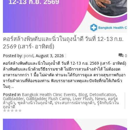
คอร์สล้างพิษตับและนิ่วในถุงน้ำดี วันที่ 12-13 ก.ย.
2569 (เสาร์- อาทิตย์)
Posted by:
pond
, August 3, 2026
0
คอร์สล้างพิษตับและนิ่วในถุงน้ำดี วันที่ 12-13 ก.ย. 2569 (เสาร์- อาทิตย์)
ล้างพิษตับและนิ่วด้วยวีธีธรรมชาติ ไม่มีการสวนล้างลำไส้ ไม่ต้องอด
อาหารมากกว่า 1 มื้อ ไม่ผ่าตัด ท่านจะได้รับการดูแล ตรวจสุขภาพกับอา
จาร์ยลำดวนที่ห้องของท่าน ฟังบรรยายสาเหตุและปัจจัยที่ก่อให้เกิดนิ่ว
ในถุ ...
Posted in
Bangkok Health Clinic Events
,
Blog
,
Detoxification
,
Gallbladder
,
Gallbladder Flush Camp
,
Liver Flush
,
News
,
คอร์ส
ล้างนิ่ว
,
ชุดล้างนิ่วในถุงน้ำดี
,
ประสบการณ์จากลูกค้า
,
รู้จักกับนิ่วใน
ถุงน้ำดี