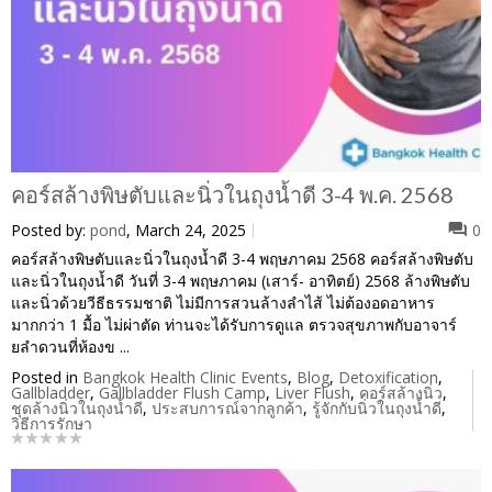
คอร์สล้างพิษตับและนิ่วในถุงน้ำดี 3-4 พ.ค. 2568
Posted by:
pond
, March 24, 2025
0
คอร์สล้างพิษตับและนิ่วในถุงน้ำดี 3-4 พฤษภาคม 2568 คอร์สล้างพิษตับ
และนิ่วในถุงน้ำดี วันที่ 3-4 พฤษภาคม (เสาร์- อาทิตย์) 2568 ล้างพิษตับ
และนิ่วด้วยวีธีธรรมชาติ ไม่มีการสวนล้างลำไส้ ไม่ต้องอดอาหาร
มากกว่า 1 มื้อ ไม่ผ่าตัด ท่านจะได้รับการดูแล ตรวจสุขภาพกับอาจาร์
ยลำดวนที่ห้องข ...
Posted in
Bangkok Health Clinic Events
,
Blog
,
Detoxification
,
Gallbladder
,
Gallbladder Flush Camp
,
Liver Flush
,
คอร์สล้างนิ่ว
,
ชุดล้างนิ่วในถุงน้ำดี
,
ประสบการณ์จากลูกค้า
,
รู้จักกับนิ่วในถุงน้ำดี
,
วิธีการรักษา