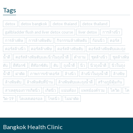
Tags
detox
detox bangkok
detox thaiand
detox thailand
gallbladder flush and liver detox course
liver detox
การล้างนิ่ว
การล้างพิษ
การล้างพิษตับ
กิจกรรมล้างพิษตับ
ก้อนนิ่ว
คอร์ส
คอร์สล้างนิ่ว
คอร์สล้างพิษ
คอร์สล้างพิษตับ
คอร์สล้างพิษตับและถุง
น้ำดี
คอร์สล้างพิษตับและนิ่วในถุงน้ำดี
คำถาม
ชุดล้างนิ่ว
ชุดล้างพิษ
ตับ
ดีท๊อกซ์
ดีท๊อกซ์ตับ
ตับ
ถุงน้ำดี
นิ่ว
นิ่วถุงน้ำดี
นิ่วในถุง
น้ำดี
ผ่าตัด
ภาพการเข้าคอร์ส
ล้างนิ่ว
ล้างนิ่วในถุงน้ำดี
ล้างพิษ
ล้างพิษตับ
ล้างพิษตับที่บ้าน
ล้างพิษตับและถุงน้ำดี
สร้างภูมิคุ้มกัน
สาเหตุของการเกิดนิ่ว
เกิดนิ่ว
แน่นท้อง
แพทย์องค์รวม
โควิด
โค
วิด-19
โคเลสเตอรอล
โรคนิ่ว
ไม่ผ่าตัด
Bangkok Health Clinic