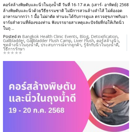
คอร์สล้างพิษตับและนิ่วในถุงน้ำดี วันที่ 16-17 ส.ค. (เสาร์- อาทิตย์) 2568
ล้างพิษตับและนิ่วด้วยวีธีธรรมชาติ ไม่มีการสวนล้างลำไส้ ไม่ต้องอด
อาหารมากกว่า 1 มื้อ ไม่ผ่าตัด ท่านจะได้รับการดูแล ตรวจสุขภาพกับอา
จาร์ยลำดวนที่ห้องของท่าน ฟังบรรยายสาเหตุและปัจจัยที่ก่อให้เกิดนิ่ว
ในถุ ...
Posted in
Bangkok Health Clinic Events
,
Blog
,
Detoxification
,
Gallbladder
,
Gallbladder Flush Camp
,
Liver Flush
,
คอร์สล้างนิ่ว
,
ชุดล้างนิ่วในถุงน้ำดี
,
ประสบการณ์จากลูกค้า
,
รู้จักกับนิ่วในถุงน้ำดี
,
วิธีการรักษา