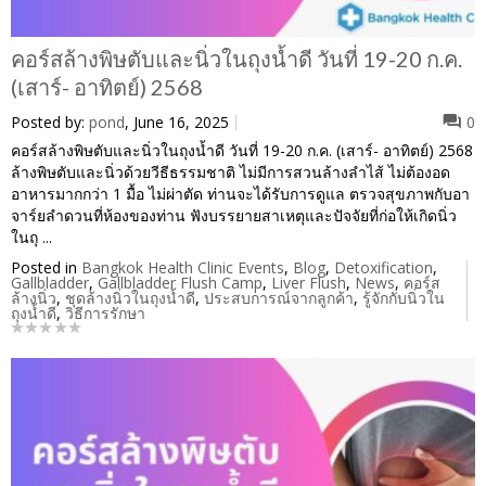
คอร์สล้างพิษตับและนิ่วในถุงน้ำดี วันที่ 19-20 ก.ค.
(เสาร์- อาทิตย์) 2568
Posted by:
pond
, June 16, 2025
0
คอร์สล้างพิษตับและนิ่วในถุงน้ำดี วันที่ 19-20 ก.ค. (เสาร์- อาทิตย์) 2568
ล้างพิษตับและนิ่วด้วยวีธีธรรมชาติ ไม่มีการสวนล้างลำไส้ ไม่ต้องอด
อาหารมากกว่า 1 มื้อ ไม่ผ่าตัด ท่านจะได้รับการดูแล ตรวจสุขภาพกับอา
จาร์ยลำดวนที่ห้องของท่าน ฟังบรรยายสาเหตุและปัจจัยที่ก่อให้เกิดนิ่ว
ในถุ ...
Posted in
Bangkok Health Clinic Events
,
Blog
,
Detoxification
,
Gallbladder
,
Gallbladder Flush Camp
,
Liver Flush
,
News
,
คอร์ส
ล้างนิ่ว
,
ชุดล้างนิ่วในถุงน้ำดี
,
ประสบการณ์จากลูกค้า
,
รู้จักกับนิ่วใน
ถุงน้ำดี
,
วิธีการรักษา