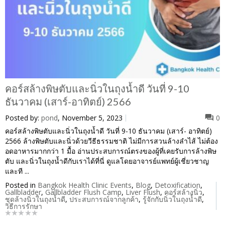
คอร์สล้างพิษตับและนิ่วในถุงน้ำดี วันที่ 9-10
ธันวาคม (เสาร์-อาทิตย์) 2566
Posted by:
pond
, November 5, 2023
0
คอร์สล้างพิษตับและนิ่วในถุงน้ำดี วันที่ 9-10 ธันวาคม (เสาร์- อาทิตย์)
2566 ล้างพิษตับและนิ่วด้วยวีธีธรรมชาติ ไม่มีการสวนล้างลำไส้ ไม่ต้อง
อดอาหารมากกว่า 1 มื้อ อ่านประสบการณ์ตรงของผู้ที่เคยรับการล้างพิษ
ตับ และนิ่วในถุงน้ำดีกับเราได้ที่นี่ ดูแลโดยอาจารย์แพทย์ผู้เชี่ยวชาญ
และที ...
Posted in
Bangkok Health Clinic Events
,
Blog
,
Detoxification
,
Gallbladder
,
Gallbladder Flush Camp
,
Liver Flush
,
คอร์สล้างนิ่ว
,
ชุดล้างนิ่วในถุงน้ำดี
,
ประสบการณ์จากลูกค้า
,
รู้จักกับนิ่วในถุงน้ำดี
,
วิธีการรักษา