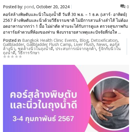
Posted by:
pond
, October 20, 2024
0
คอร์สล้างพิษตับและนิ่วในถุงน้ำดี วันที่ 30 พ.ย. – 1 ธ.ค. (เสาร์- อาทิตย์)
2567 ล้างพิษตับและนิ่วด้วยวีธีธรรมชาติ ไม่มีการสวนล้างลำไส้ ไม่ต้อง
อดอาหารมากกว่า 1 มื้อ ไม่ผ่าตัด ท่านจะได้รับการดูแล ตรวจสุขภาพกับ
อาจาร์ยลำดวนที่ห้องของท่าน ฟังบรรยายสาเหตุและปัจจัยที่ก่อให ...
Posted in
Bangkok Health Clinic Events
,
Blog
,
Detoxification
,
Gallbladder
,
Gallbladder Flush Camp
,
Liver Flush
,
News
,
คอร์ส
ล้างนิ่ว
,
ชุดล้างนิ่วในถุงน้ำดี
,
ประสบการณ์จากลูกค้า
,
รู้จักกับนิ่วใน
ถุงน้ำดี
,
วิธีการรักษา