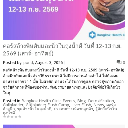
คอร์สล้างพิษตับและนิ่วในถุงน้ำดี วันที่ 12-13 ก.ย.
2569 (เสาร์- อาทิตย์)
Posted by:
pond
, August 3, 2026
0
คอร์สล้างพิษตับและนิ่วในถุงน้ำดี วันที่ 12-13 ก.ย. 2569 (เสาร์- อาทิตย์)
ล้างพิษตับและนิ่วด้วยวีธีธรรมชาติ ไม่มีการสวนล้างลำไส้ ไม่ต้องอด
อาหารมากกว่า 1 มื้อ ไม่ผ่าตัด ท่านจะได้รับการดูแล ตรวจสุขภาพกับอา
จาร์ยลำดวนที่ห้องของท่าน ฟังบรรยายสาเหตุและปัจจัยที่ก่อให้เกิดนิ่ว
ในถุ ...
Posted in
Bangkok Health Clinic Events
,
Blog
,
Detoxification
,
Gallbladder
,
Gallbladder Flush Camp
,
Liver Flush
,
News
,
คอร์ส
ล้างนิ่ว
,
ชุดล้างนิ่วในถุงน้ำดี
,
ประสบการณ์จากลูกค้า
,
รู้จักกับนิ่วใน
ถุงน้ำดี