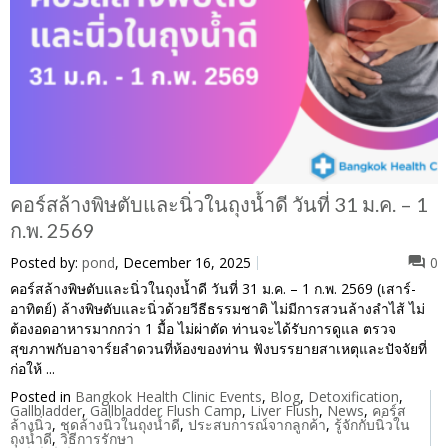
คอร์สล้างพิษตับและนิ่วในถุงน้ำดี วันที่ 31 ม.ค. – 1
ก.พ. 2569
Posted by:
pond
, December 16, 2025
0
คอร์สล้างพิษตับและนิ่วในถุงน้ำดี วันที่ 31 ม.ค. – 1 ก.พ. 2569 (เสาร์-
อาทิตย์) ล้างพิษตับและนิ่วด้วยวีธีธรรมชาติ ไม่มีการสวนล้างลำไส้ ไม่
ต้องอดอาหารมากกว่า 1 มื้อ ไม่ผ่าตัด ท่านจะได้รับการดูแล ตรวจ
สุขภาพกับอาจาร์ยลำดวนที่ห้องของท่าน ฟังบรรยายสาเหตุและปัจจัยที่
ก่อให้ ...
Posted in
Bangkok Health Clinic Events
,
Blog
,
Detoxification
,
Gallbladder
,
Gallbladder Flush Camp
,
Liver Flush
,
News
,
คอร์ส
ล้างนิ่ว
,
ชุดล้างนิ่วในถุงน้ำดี
,
ประสบการณ์จากลูกค้า
,
รู้จักกับนิ่วใน
ถุงน้ำดี
,
วิธีการรักษา