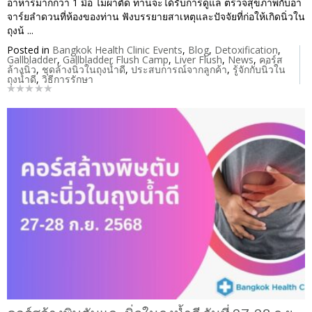
อาหารมากกว่า 1 มื้อ ไม่ผ่าตัด ท่านจะได้รับการดูแล ตรวจสุขภาพกับอา
จาร์ยลำดวนที่ห้องของท่าน ฟังบรรยายสาเหตุและปัจจัยที่ก่อให้เกิดนิ่วใน
ถุงน้ ...
Posted in
Bangkok Health Clinic Events
,
Blog
,
Detoxification
,
Gallbladder
,
Gallbladder Flush Camp
,
Liver Flush
,
News
,
คอร์ส
ล้างนิ่ว
,
ชุดล้างนิ่วในถุงน้ำดี
,
ประสบการณ์จากลูกค้า
,
รู้จักกับนิ่วใน
ถุงน้ำดี
,
วิธีการรักษา