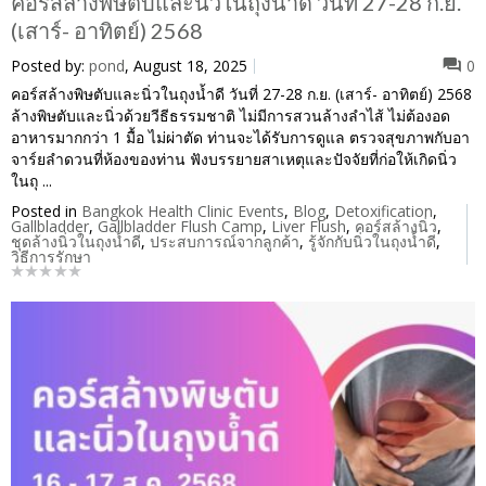
คอร์สล้างพิษตับและนิ่วในถุงน้ำดี วันที่ 27-28 ก.ย.
(เสาร์- อาทิตย์) 2568
Posted by:
pond
, August 18, 2025
0
คอร์สล้างพิษตับและนิ่วในถุงน้ำดี วันที่ 27-28 ก.ย. (เสาร์- อาทิตย์) 2568
ล้างพิษตับและนิ่วด้วยวีธีธรรมชาติ ไม่มีการสวนล้างลำไส้ ไม่ต้องอด
อาหารมากกว่า 1 มื้อ ไม่ผ่าตัด ท่านจะได้รับการดูแล ตรวจสุขภาพกับอา
จาร์ยลำดวนที่ห้องของท่าน ฟังบรรยายสาเหตุและปัจจัยที่ก่อให้เกิดนิ่ว
ในถุ ...
Posted in
Bangkok Health Clinic Events
,
Blog
,
Detoxification
,
Gallbladder
,
Gallbladder Flush Camp
,
Liver Flush
,
คอร์สล้างนิ่ว
,
ชุดล้างนิ่วในถุงน้ำดี
,
ประสบการณ์จากลูกค้า
,
รู้จักกับนิ่วในถุงน้ำดี
,
วิธีการรักษา