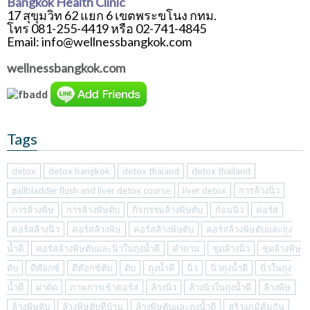
Bangkok Health Clinic
17 สุขุมวิท 62 แยก 6 เขตพระขโนง กทม.
โทร 081-255-4419 หรือ 02-741-4845
Email: info@wellnessbangkok.com
wellnessbangkok.com
Tags
detox
detox bangkok
detox thaiand
detox thailand
gallbladder flush and liver detox course
liver detox
การล้างนิ่ว
การล้างพิษ
การล้างพิษตับ
กิจกรรมล้างพิษตับ
ก้อนนิ่ว
คอร์ส
คอร์สล้างนิ่ว
คอร์สล้างพิษ
คอร์สล้างพิษตับ
คอร์สล้างพิษตับและถุง
น้ำดี
คอร์สล้างพิษตับและนิ่วในถุงน้ำดี
คำถาม
ชุดล้างนิ่ว
ชุดล้างพิษ
ตับ
ดีท๊อกซ์
ดีท๊อกซ์ตับ
ตับ
ถุงน้ำดี
นิ่ว
นิ่วถุงน้ำดี
นิ่วในถุง
น้ำดี
ผ่าตัด
ภาพการเข้าคอร์ส
ล้างนิ่ว
ล้างนิ่วในถุงน้ำดี
ล้างพิษ
ล้างพิษตับ
ล้างพิษตับที่บ้าน
ล้างพิษตับและถุงน้ำดี
สร้างภูมิคุ้มกัน