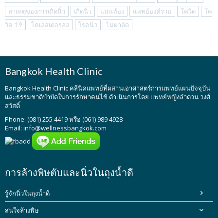
สาเหตุของการเกิดนิ่ว
เกิดนิ่ว
แน่นท้อง
แพทย์องค์รวม
โควิด
โค
วิด-19
โคเลสเตอรอล
โรคนิ่ว
ไม่ผ่าตัด
Bangkok Health Clinic
Bangkok Health Clinic
คลีนิคแพทย์ที่ผสานเอาศาสตร์การแพทย์แผนปัจจุบัน
และธรรมชาติบำบัดในการรักษาคนไข้ ดำเนินการโดย
แพทย์หญิงลำดวน วงศ์
สวัสดิ์
Phone: (081) 255 4419 หรือ (061) 989 4928
Email:
info@wellnessbangkok.com
การล้างพิษตับและนิ่วในถุงน้ำดี
รู้จักนิ่วในถุงน้ำดี
สนใจล้างพิษ