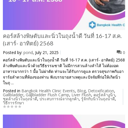
คอร์สล้างพิษตับและนิ่วในถุงน้ำดี วันที่ 16-17 ส.ค.
(เสาร์- อาทิตย์) 2568
Posted by:
pond
, July 21, 2025
0
คอร์สล้างพิษตับและนิ่วในถุงน้ำดี วันที่ 16-17 ส.ค. (เสาร์- อาทิตย์) 2568
ล้างพิษตับและนิ่วด้วยวีธีธรรมชาติ ไม่มีการสวนล้างลำไส้ ไม่ต้องอด
อาหารมากกว่า 1 มื้อ ไม่ผ่าตัด ท่านจะได้รับการดูแล ตรวจสุขภาพกับอา
จาร์ยลำดวนที่ห้องของท่าน ฟังบรรยายสาเหตุและปัจจัยที่ก่อให้เกิดนิ่ว
ในถุ ...
Posted in
Bangkok Health Clinic Events
,
Blog
,
Detoxification
,
Gallbladder
,
Gallbladder Flush Camp
,
Liver Flush
,
คอร์สล้างนิ่ว
,
ชุดล้างนิ่วในถุงน้ำดี
,
ประสบการณ์จากลูกค้า
,
รู้จักกับนิ่วในถุงน้ำดี
,
วิธีการรักษา