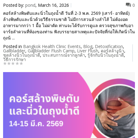
Posted by:
pond
, March 16, 2026
0
คอร์สล้างพิษตับและนิ่วในถุงน้ำดี วันที่ 2-3 พ.ค. 2569 (เสาร์- อาทิตย์)
ล้างพิษตับและนิ่วด้วยวีธีธรรมชาติ ไม่มีการสวนล้างลำไส้ ไม่ต้องอด
อาหารมากกว่า 1 มื้อ ไม่ผ่าตัด ท่านจะได้รับการดูแล ตรวจสุขภาพกับอา
จาร์ยลำดวนที่ห้องของท่าน ฟังบรรยายสาเหตุและปัจจัยที่ก่อให้เกิดนิ่วใน
ถุงน้ ...
Posted in
Bangkok Health Clinic Events
,
Blog
,
Detoxification
,
Gallbladder
,
Gallbladder Flush Camp
,
Liver Flush
,
คอร์สล้างนิ่ว
,
ชุดล้างนิ่วในถุงน้ำดี
,
ประสบการณ์จากลูกค้า
,
รู้จักกับนิ่วในถุงน้ำดี
,
วิธีการรักษา