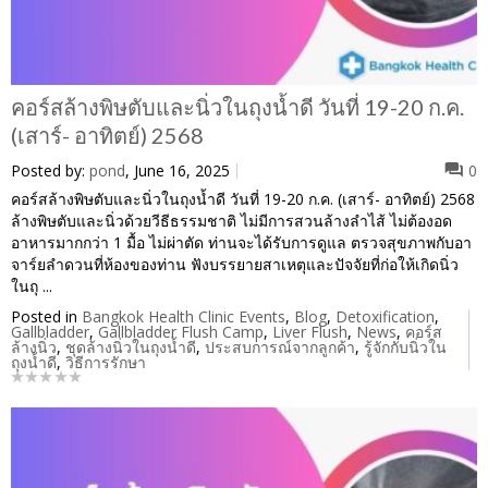
คอร์สล้างพิษตับและนิ่วในถุงน้ำดี วันที่ 19-20 ก.ค.
(เสาร์- อาทิตย์) 2568
Posted by:
pond
, June 16, 2025
0
คอร์สล้างพิษตับและนิ่วในถุงน้ำดี วันที่ 19-20 ก.ค. (เสาร์- อาทิตย์) 2568
ล้างพิษตับและนิ่วด้วยวีธีธรรมชาติ ไม่มีการสวนล้างลำไส้ ไม่ต้องอด
อาหารมากกว่า 1 มื้อ ไม่ผ่าตัด ท่านจะได้รับการดูแล ตรวจสุขภาพกับอา
จาร์ยลำดวนที่ห้องของท่าน ฟังบรรยายสาเหตุและปัจจัยที่ก่อให้เกิดนิ่ว
ในถุ ...
Posted in
Bangkok Health Clinic Events
,
Blog
,
Detoxification
,
Gallbladder
,
Gallbladder Flush Camp
,
Liver Flush
,
News
,
คอร์ส
ล้างนิ่ว
,
ชุดล้างนิ่วในถุงน้ำดี
,
ประสบการณ์จากลูกค้า
,
รู้จักกับนิ่วใน
ถุงน้ำดี
,
วิธีการรักษา