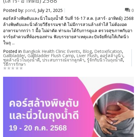
(เสาร์- อาทิตย์) 2568
Posted by:
pond
, July 21, 2025
0
คอร์สล้างพิษตับและนิ่วในถุงน้ำดี วันที่ 16-17 ส.ค. (เสาร์- อาทิตย์) 2568
ล้างพิษตับและนิ่วด้วยวีธีธรรมชาติ ไม่มีการสวนล้างลำไส้ ไม่ต้องอด
อาหารมากกว่า 1 มื้อ ไม่ผ่าตัด ท่านจะได้รับการดูแล ตรวจสุขภาพกับอา
จาร์ยลำดวนที่ห้องของท่าน ฟังบรรยายสาเหตุและปัจจัยที่ก่อให้เกิดนิ่ว
ในถุ ...
Posted in
Bangkok Health Clinic Events
,
Blog
,
Detoxification
,
Gallbladder
,
Gallbladder Flush Camp
,
Liver Flush
,
คอร์สล้างนิ่ว
,
ชุดล้างนิ่วในถุงน้ำดี
,
ประสบการณ์จากลูกค้า
,
รู้จักกับนิ่วในถุงน้ำดี
,
วิธีการรักษา