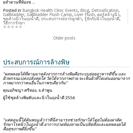
ยลำดวนที่ห้องข ...
Posted in
Bangkok Health Clinic Events
,
Blog
,
Detoxification
,
Gallbladder
,
Gallbladder Flush Camp
,
Liver Flush
,
คอร์สล้างนิ่ว
,
ชุดล้างนิ่วในถุงน้ำดี
,
ประสบการณ์จากลูกค้า
,
รู้จักกับนิ่วในถุงน้ำดี
,
วิธีการรักษา
Older posts
ประสบการณ์การล้างพิษ
"ผลพลอยได้ที่ตามมาหลังจากการล้างพิษคือระบบย่อยอาหารดีขึ้น และ
ผิวพรรณเปล่งปลั่งสดใส วัดได้จากภาพถ่าย จะเห็นผิวที่โดเด่นออกมาจาก
ภาพมากกว่าคนอื่นในภาพๆเดียวกัน"
คุณอภิชญา ศรีทอง, จ.ลำพูน
ผู้ใช้ชุดล้างพิษตับและนิ่วในถุงน้ำดี 2556
"แต่ตอนนี้ได้ค้นพบแล้วว่าที่นี่สามารถช่วยรักษาได้โดยไม่ต้องผ่าตัด
รักษาโรคนิ่วในถุงน้ำดี อาการปวดท้องหายเป็นปลิดทิ้งและผลพลอยได้
คือสุขภาพดียิ่งขึ้น"