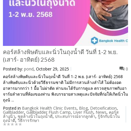
คอร์สล้างพิษตับและนิ่วในถุงน้ำดี วันที่ 1-2 พ.ย.
(เสาร์- อาทิตย์) 2568
Posted by:
pond
, October 29, 2025
0
คอร์สล้างพิษตับและนิ่วในถุงน้ำดี วันที่ 1-2 พ.ย. (เสาร์- อาทิตย์) 2568
ล้างพิษตับและนิ่วด้วยวีธีธรรมชาติ ไม่มีการสวนล้างลำไส้ ไม่ต้องอด
อาหารมากกว่า 1 มื้อ ไม่ผ่าตัด ท่านจะได้รับการดูแล ตรวจสุขภาพกับอา
จาร์ยลำดวนที่ห้องของท่าน ฟังบรรยายสาเหตุและปัจจัยที่ก่อให้เกิดนิ่วใน
ถุงน้ ...
Posted in
Bangkok Health Clinic Events
,
Blog
,
Detoxification
,
Gallbladder
,
Gallbladder Flush Camp
,
Liver Flush
,
News
,
คอร์ส
ล้างนิ่ว
,
ชุดล้างนิ่วในถุงน้ำดี
,
ประสบการณ์จากลูกค้า
,
รู้จักกับนิ่วใน
ถุงน้ำดี
,
วิธีการรักษา