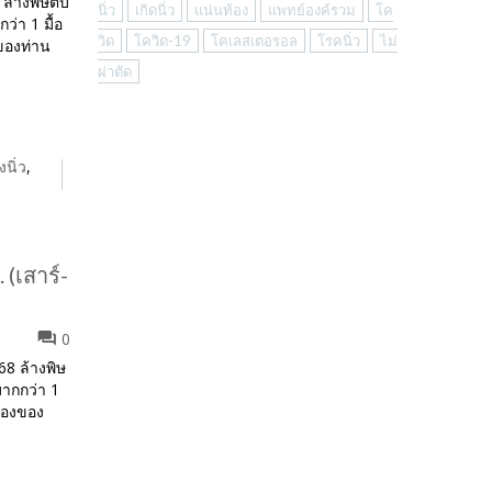
 ล้างพิษตับ
นิ่ว
เกิดนิ่ว
แน่นท้อง
แพทย์องค์รวม
โค
่า 1 มื้อ
วิด
โควิด-19
โคเลสเตอรอล
โรคนิ่ว
ไม่
ของท่าน
ผ่าตัด
งนิ่ว
,
 (เสาร์-
0
568 ล้างพิษ
มากกว่า 1
ห้องของ