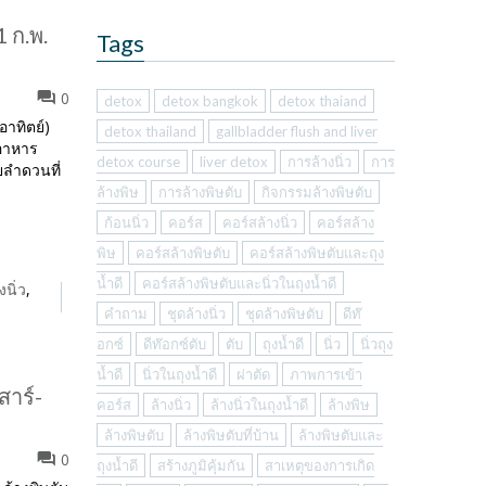
1 ก.พ.
Tags
0
detox
detox bangkok
detox thaiand
อาทิตย์)
detox thailand
gallbladder flush and liver
ดอาหาร
detox course
liver detox
การล้างนิ่ว
การ
ยลำดวนที่
ล้างพิษ
การล้างพิษตับ
กิจกรรมล้างพิษตับ
ก้อนนิ่ว
คอร์ส
คอร์สล้างนิ่ว
คอร์สล้าง
พิษ
คอร์สล้างพิษตับ
คอร์สล้างพิษตับและถุง
น้ำดี
คอร์สล้างพิษตับและนิ่วในถุงน้ำดี
งนิ่ว
,
คำถาม
ชุดล้างนิ่ว
ชุดล้างพิษตับ
ดีท๊
อกซ์
ดีท๊อกซ์ตับ
ตับ
ถุงน้ำดี
นิ่ว
นิ่วถุง
น้ำดี
นิ่วในถุงน้ำดี
ผ่าตัด
ภาพการเข้า
สาร์-
คอร์ส
ล้างนิ่ว
ล้างนิ่วในถุงน้ำดี
ล้างพิษ
ล้างพิษตับ
ล้างพิษตับที่บ้าน
ล้างพิษตับและ
0
ถุงน้ำดี
สร้างภูมิคุ้มกัน
สาเหตุของการเกิด