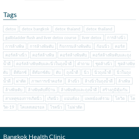
Tags
detox
detox bangkok
detox thaiand
detox thailand
gallbladder flush and liver detox course
liver detox
การล้างนิ่ว
การล้างพิษ
การล้างพิษตับ
กิจกรรมล้างพิษตับ
ก้อนนิ่ว
คอร์ส
คอร์สล้างนิ่ว
คอร์สล้างพิษ
คอร์สล้างพิษตับ
คอร์สล้างพิษตับและถุง
น้ำดี
คอร์สล้างพิษตับและนิ่วในถุงน้ำดี
คำถาม
ชุดล้างนิ่ว
ชุดล้างพิษ
ตับ
ดีท๊อกซ์
ดีท๊อกซ์ตับ
ตับ
ถุงน้ำดี
นิ่ว
นิ่วถุงน้ำดี
นิ่วในถุง
น้ำดี
ผ่าตัด
ภาพการเข้าคอร์ส
ล้างนิ่ว
ล้างนิ่วในถุงน้ำดี
ล้างพิษ
ล้างพิษตับ
ล้างพิษตับที่บ้าน
ล้างพิษตับและถุงน้ำดี
สร้างภูมิคุ้มกัน
สาเหตุของการเกิดนิ่ว
เกิดนิ่ว
แน่นท้อง
แพทย์องค์รวม
โควิด
โค
วิด-19
โคเลสเตอรอล
โรคนิ่ว
ไม่ผ่าตัด
Bangkok Health Clinic