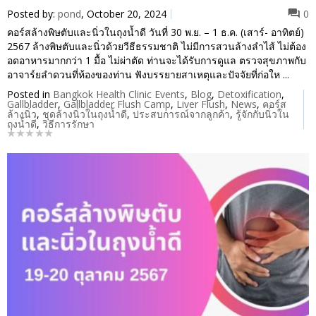
Posted by:
pond
, October 20, 2024
0
คอร์สล้างพิษตับและนิ่วในถุงน้ำดี วันที่ 30 พ.ย. – 1 ธ.ค. (เสาร์- อาทิตย์)
2567 ล้างพิษตับและนิ่วด้วยวีธีธรรมชาติ ไม่มีการสวนล้างลำไส้ ไม่ต้อง
อดอาหารมากกว่า 1 มื้อ ไม่ผ่าตัด ท่านจะได้รับการดูแล ตรวจสุขภาพกับ
อาจาร์ยลำดวนที่ห้องของท่าน ฟังบรรยายสาเหตุและปัจจัยที่ก่อให ...
Posted in
Bangkok Health Clinic Events
,
Blog
,
Detoxification
,
Gallbladder
,
Gallbladder Flush Camp
,
Liver Flush
,
News
,
คอร์ส
ล้างนิ่ว
,
ชุดล้างนิ่วในถุงน้ำดี
,
ประสบการณ์จากลูกค้า
,
รู้จักกับนิ่วใน
ถุงน้ำดี
,
วิธีการรักษา