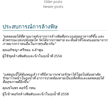
Older posts
Newer posts
ประสบการณ์การล้างพิษ
"ผลพลอยได้ที่ตามมาหลังจากการล้างพิษคือระบบย่อยอาหารดีขึ้น และ
ผิวพรรณเปล่งปลั่งสดใส วัดได้จากภาพถ่าย จะเห็นผิวที่โดเด่นออกมาจาก
ภาพมากกว่าคนอื่นในภาพๆเดียวกัน"
คุณอภิชญา ศรีทอง, จ.ลำพูน
ผู้ใช้ชุดล้างพิษตับและนิ่วในถุงน้ำดี 2556
"แต่ตอนนี้ได้ค้นพบแล้วว่าที่นี่สามารถช่วยรักษาได้โดยไม่ต้องผ่าตัด
รักษาโรคนิ่วในถุงน้ำดี อาการปวดท้องหายเป็นปลิดทิ้งและผลพลอยได้
คือสุขภาพดียิ่งขึ้น"
คุณชไมพร คอร์บี้, กทม.
ผู้ใเข้าคอร์สล้างพิษตับและนิ่วในถุงน้ำดี 2558