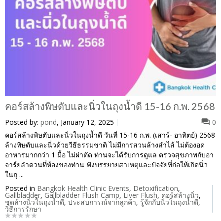
คอร์สล้างพิษตับและนิ่วในถุงน้ำดี 15-16 ก.พ. 2568
Posted by:
pond
, January 12, 2025
0
คอร์สล้างพิษตับและนิ่วในถุงน้ำดี วันที่ 15-16 ก.พ. (เสาร์- อาทิตย์) 2568
ล้างพิษตับและนิ่วด้วยวีธีธรรมชาติ ไม่มีการสวนล้างลำไส้ ไม่ต้องอด
อาหารมากกว่า 1 มื้อ ไม่ผ่าตัด ท่านจะได้รับการดูแล ตรวจสุขภาพกับอา
จาร์ยลำดวนที่ห้องของท่าน ฟังบรรยายสาเหตุและปัจจัยที่ก่อให้เกิดนิ่ว
ในถุ ...
Posted in
Bangkok Health Clinic Events
,
Detoxification
,
Gallbladder
,
Gallbladder Flush Camp
,
Liver Flush
,
คอร์สล้างนิ่ว
,
ชุดล้างนิ่วในถุงน้ำดี
,
ประสบการณ์จากลูกค้า
,
รู้จักกับนิ่วในถุงน้ำดี
,
วิธีการรักษา