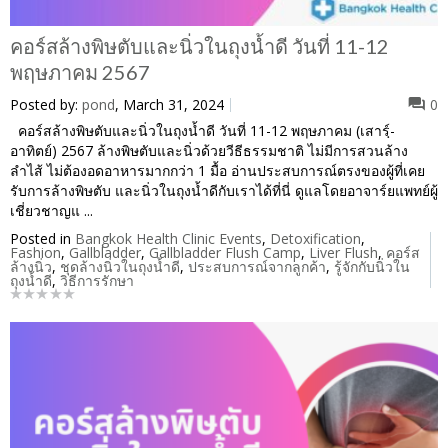
คอร์สล้างพิษตับและนิ่วในถุงน้ำดี วันที่ 11-12
พฤษภาคม 2567
Posted by:
pond
, March 31, 2024
0
คอร์สล้างพิษตับและนิ่วในถุงน้ำดี วันที่ 11-12 พฤษภาคม (เสารฺ์-
อาทิตย์) 2567 ล้างพิษตับและนิ่วด้วยวีธีธรรมชาติ ไม่มีการสวนล้าง
ลำไส้ ไม่ต้องอดอาหารมากกว่า 1 มื้อ อ่านประสบการณ์ตรงของผู้ที่เคย
รับการล้างพิษตับ และนิ่วในถุงน้ำดีกับเราได้ที่นี่ ดูแลโดยอาจาร์ยแพทย์ผู้
เชี่ยวชาญแ ...
Posted in
Bangkok Health Clinic Events
,
Detoxification
,
Fashion
,
Gallbladder
,
Gallbladder Flush Camp
,
Liver Flush
,
คอร์ส
ล้างนิ่ว
,
ชุดล้างนิ่วในถุงน้ำดี
,
ประสบการณ์จากลูกค้า
,
รู้จักกับนิ่วใน
ถุงน้ำดี
,
วิธีการรักษา