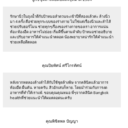
รักษานิ่วในถุงน้ำดีกับป้าหมอลำดวนจะเข้าปีที่สองแล้วค่ะ ล้างนิ่ว
มา 4 ครั้ง คือช่วยทุกระบบของร่างกาย ไม่ใช่แค่เรื่องนิ่วและลำไส้
ช่วยปรับฮอร์โมน ช่วยทุกๆเรื่องของร่างกายของเรา อาการแน่น
ท้อง ท้องอืด อาหารไม่ย่อย เริ่มดีขึ้นตามลำดับ ป้าหมอช่วยอธิบาย
และปรับอาหารให้คำแนะนำตลอด น้องพยาบาลน่ารักให้คำแนะนำ
ช่วยเหลือดีตลอด
คุณปิยทัศน์ ศรีไกรทัศน์
หลังจากทดลองล้างลำไส้กับใช้ชุดล้างพิษ จากคลินิคแล้วอาการ
ท้องอืด ผื่นคัน. หายครับ. สิวอักเสบก็หาย. โดยมำร่วมกับการงด
อาหารที่ทำให้เราแพ้. ขอบคุณคุณหมอ พี่ๆจากคลินิค Bangkok
healthที่ช่วยแนะนำให้ผมตลอดนะครับ
คุณพิชิตพล ปัญญา