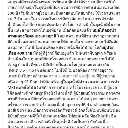
สมบูรณ์มีการคั่งค้างของสารพิษจากตับทำให้ร่างกายมีการแพ้ได้
ง่าย การล้างนิ่วในถุงน้ำดีเป็นขบวนการที่มีการดำเนินมานานเกือบ
500 ปี เริ่มต้นจากยุโรป และมีหลายแบบโดยปกติจะใช้เวลาประมา
รน 7 วัน และในประเทศไทยเรามีการจัด คอร์สของการล้างท่อ
น้ำดี หมอได้ ศึกษาและดัดแปลง ทำให้การล้างนิ่วในถุงน้ำดีนั้นง่าย
ขึ้น และสามารถทำได้เองที่บ้าน เมื่อดัดแปลงแล้ว
หมอได้ลองนำ
มาทดลองกับตนเองและญาติ
โดยเฉพาะคนที่อ้วน ปรากฏว่าทุกคน
มีก้อนนิ่วออกมาจำนวนมากจนเป็ที่น่าพอใจ ร่างกายสบายไม่อึดอัด
ทานอาหารได้ดี ไม่แน่นท้อง หลังจากนั้นจึงได้นำมาให้กับ
ผู้ป่วย
เกือบ 400 ราย
มีทั้งผู้ที่รู้ว่ามีก้อนอยู่แล้ว ไม่พบว่ามีปัญหา หรือผล
ข้างเคียงใดๆ ทุกคนมีก้อนนิ่วออกมา จำนวนมากหลายรายไม่ได้
ส่องดู ก้อนนิ่วที่พบจะมีสีเขียวเป็นส่วนใหญ่ขนาดแตกต่างกัน
ตั้งแต่ 0.5 - 1.5 เซนติเมตร ไม่มีไข้ ไม่ปวดท้อง การถ่ายอุจาระ
เหลวเป็นไปตามกำหนด
จากประสบการณ์ของผู้ป่วย
มีผู้ป่วยราย
หนึ่ง อายุ 45 ปี พบว่ามีก้อนนิ่วอยู่ในถุงน้ำดีจำนวนมาก จากการทำ
MRI แพทย์ได้นัดวันที่ทำการผ่าตัด 3 ครั้งในระยะเวลา 2 ปี ผู้บ่วย
ได้ลองล้างนิ่่วด้วยชุดล้างนิ่วในถุงน้ำดี ผู้ป่วยพบมีการถ่ายเหลวตรง
ตามที่กำหนด มีก้อนนิ่วออกมาจำนวนมาก ได้ถ่ายรูปจากการหลาย
ครั้งของการถ่าย 9 ครั้ง และเมื่อนำอุจาระรูปที่ 4 มาล้างจะพบก้อน
นิ่วสีเขียว และเมื่อตรวจทางอัลตร้าซาวด์ อีกครั้งก็ไม่พบก้อนนิ่วเลย
ผู้ป่วยมีสุขภาพดีขึ้นไม่ปวดแสบท้อง ไม่อ่อนเพลีย ท้องไม่แน่น อืด
ถ่ายอุจาระปกติ การล้างนิ่วในถุงน้ำดี จัดเป็นการขับก้อนนิ่ว
ป้องกัน ตัวเองด้วยธรรมชาติ ขับถ่ายสบาย ทำได้เองที่บ้าน ด้วย