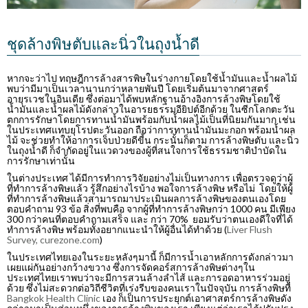
ชุดล้างพิษตับและนิ่วในถุงน้ำดี
หากจะว่าไป ทฤษฎีการล้างสารพิษในร่างกายโดยใช้น้ำมันและน้ำผลไม้
พบว่ามีมาเป็นเวลานานกว่าหลายพันปี โดยเริ่มต้นมาจากศาสตร์
อายุรเวชในอินเดีย ซึ่งต่อมาได้พบหลักฐานอ้างอิงการล้างพิษโดยใช้
น้ำมันและน้ำผลไม้ดังกล่าวในอารยธรรมอียิปต์อีกด้วย ในซีกโลกตะวัน
ตกการรักษาโดยการทานน้ำมันพร้อมกับน้ำผลไม้เป็นที่นิยมกันมาก เช่น
ในประเทศแทบยุโรปตะวันออก ถือว่าการทานน้ำมันมะกอก พร้อมน้ำผล
ไม้ จะช่วยทำให้อาการเจ็บป่วยดีขี้น กระนั้นก็ตาม การล้างพิษตับ และนิ่ว
ในถุงน้ำดี ก็จำกัดอยู่ในแวดวงของผู้ที่สนใจการใช้ธรรมชาติบำบัดใน
การรักษาเท่านั้น
ในต่างประเทศ ได้มีการทำการวิจัยอย่างไม่เป็นทางการ เพื่อตรวจดูว่าผู้
ที่ทำการล้างพิษแล้ว รู้สึกอย่างไรบ้าง พอใจการล้างพิษ หรือไม่ โดยให้ผู้
ที่ทำการล้างพิษแล้วสามารถมาประเมินผลการล้างพิษของตนเองโดย
ตอบคำถาม 93 ข้อ สิ่งที่พบคือ จากผู้ที่ทำการล้างพิษกว่า 1000 คน มีเพียง
300 กว่าคนที่ตอบคำถามเสร็จ และ กว่า 70% ยอมรับว่าตนเองดีใจที่ได้
ทำการล้างพิษ พร้อมทั้งอยากแนะนำให้ผู้อื่นได้ทำด้วย (
Liver Flush
Survey, curezone.com
)
ในประเทศไทยเองในระยะหลังๆมานี้ ก็มีการน้ำเอาหลักการดังกล่าวมา
เผยแผ่กันอย่างกว้างขวาง ซึ่งการจัดคอร์สการล้างพิษต่างๆใน
ประเทศไทยเราพบว่าจะมีการสวนล้างลำไส้ และการอดอาหารร่วมอยู่
ด้วย ซึ่งไม่สะดวกต่อวิถีชีวิตที่เร่งรีบของคนเราในปัจจุบัน การล้างพิษที่
Bangkok Health Clinic
เอง ก็เป็นการประยุกต์เอาศาสตร์การล้างพิษดัง