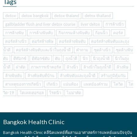
Tags
detox
detox bangkok
detox thaiand
detox thailand
gallbladder flush and liver detox course
liver detox
การล้างนิ่ว
การล้างพิษ
การล้างพิษตับ
กิจกรรมล้างพิษตับ
ก้อนนิ่ว
คอร์ส
คอร์สล้างนิ่ว
คอร์สล้างพิษ
คอร์สล้างพิษตับ
คอร์สล้างพิษตับและถุง
น้ำดี
คอร์สล้างพิษตับและนิ่วในถุงน้ำดี
คำถาม
ชุดล้างนิ่ว
ชุดล้างพิษ
ตับ
ดีท๊อกซ์
ดีท๊อกซ์ตับ
ตับ
ถุงน้ำดี
นิ่ว
นิ่วถุงน้ำดี
นิ่วในถุง
น้ำดี
ผ่าตัด
ภาพการเข้าคอร์ส
ล้างนิ่ว
ล้างนิ่วในถุงน้ำดี
ล้างพิษ
ล้างพิษตับ
ล้างพิษตับที่บ้าน
ล้างพิษตับและถุงน้ำดี
สร้างภูมิคุ้มกัน
สาเหตุของการเกิดนิ่ว
เกิดนิ่ว
แน่นท้อง
แพทย์องค์รวม
โควิด
โค
วิด-19
โคเลสเตอรอล
โรคนิ่ว
ไม่ผ่าตัด
Bangkok Health Clinic
Bangkok Health Clinic
คลีนิคแพทย์ที่ผสานเอาศาสตร์การแพทย์แผนปัจจุบัน