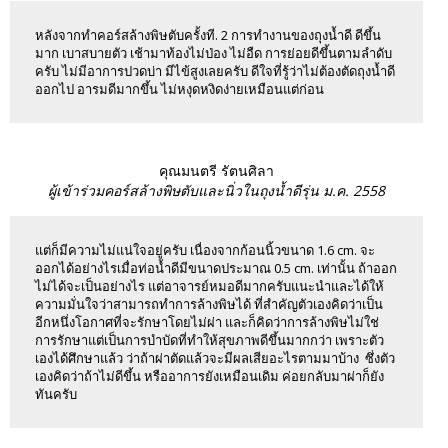
หลังจากทำคอร์สล้างพิษตับครั้งที. 2 การทำงานของถุงน้ำดี ดีขึ้น
มาก เบาสบายตัว เช้ามาท้องไม่ป่อง ไม่อืด การย่อยดีขึ้นตามลำดับ
ครับ ไม่มีอาการปวดบ่า มีไข้สูงเลยครับ ดีใจที่รู้ว่าไม่ต้องตัดถุงน้ำดี
ออกไป อารมดีมากขึ้น ไม่หงุดหงิดง่ายเหมือนแต่ก่อน
คุณมนตรี รัตนศิลา
ผู้เข้าร่วมคอร์สล้างพิษตับและนิ่วในถุงน้ำดีรุ่น ม.ค. 2558
แต่ก็มีความไม่แน่ใจอยู่ครับ เนื่องจากก้อนนิ้วขนาด 1.6 cm. จะ
ออกได้อย่างไรเมื่อท่อน้ำดีมีขนาดประมาณ 0.5 cm. เท่านั้น ถ้าออก
ไม่ได้จะเป็นอย่างไร แต่อาจารย์หมอดีมากครับแนะนำและได้ให้
ความมั่นใจว่าสามารถทำการล้างพิษได้ ที่สำคัญตัวเองคิดว่าเป็น
อีกหนึ่งโอกาศที่จะรักษาโดยไม่ผ่า และก็คิดว่าการล้างพิษไม่ใช่
การรักษาแต่เป็นการบำบัดที่ทำให้สุขภาพดีขึ้นมากกว่า เพราะตัว
เองได้ศึกษาแล้ว ว่าถ้าผ่าตัดแล้วจะมีผลเสียอะไรตามมาบ้าง ซึ่งตัว
เองคิดว่าถ้าไม่ดีขึ้น หรืออาการยังเหมือนเดิม ค่อยกลับมาผ่าก็ยัง
ทันครับ