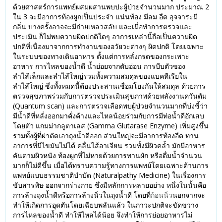
ด้วยศาสตร์การแพทย์ผสมผสานพบปะผู้ป่วยจำนวนมาก ประมาณ 2
ใน 3 จะมีอาการท้องผูกเป็นประจำ แน่นท้อง มีลม อืด อุจจาระมี
กลิ่น บางครั้งอาจจะมีถ่ายเหลวสลับ และเมื่อทำการตรวจและ
ประเมิน ก็ไม่พบความผิดปกติใดๆ อาการเหล่านี้ถือเป็นความผิด
ปกติที่เนื่องมาจากการทำงานของอวัยวะต่างๆ ผิดปกติ โดยเฉพาะ
ในระบบของทางเดินอาหาร ตั้งแต่การหลั่งกรดของกระเพาะ
อาหาร การไหลของน้ำดี น้ำย่อยจากตับอ่อน การบีบตัวของ
ลำไส้เล็กและลำไส้ใหญ่รวมทั้งความสมดุลของแบคทีเรียใน
ลำไส้ใหญ่ ซึ่งทั้งหมดนี้ต้องประสานเชื่อมโยงกันให้สมดุล ด้วยการ
ตรวจสุขภาพร่วมกับการตรวจประเมินสุขภาพด้วยพลังงานควันตัม
(Quantum scan) และการตรวจเลือดพบผู้ป่วยจำนวนมากที่บ่งชี้ว่า
มีน้ำดีที่หลั่งออกมาคั่งค้างและไหลน้อยร่วมกับการมีท่อน้ำดีอักเสบ
โดยตัว แกมม่ากลูตาเลส (Gamma Glutarase Enzyme) เพิ่มสูงขึ้น
รวมทั้งผู้ที่ผ่าตัดเอาถุงน้ำดีออก ส่วนใหญ่จะมีอาการท้องอืด ทาน
อาการที่มีไขมันไม่ได้ คลื่นไส้อาเจียน รวมทั้งมีผิวคล้ำ มักมีอาหาร
คันตามผิวหนัง ท้องผูกที่ไม่หายด้วยการทานผัก หรือดื่มน้ำจำนวน
มากก็ไม่ดีขึ้น เมื่อได้ทราบความรู้ทางการแพทย์โดยเฉพาะด้านการ
แพทย์แบบธรรมชาติบำบัด (Naturalpathy Medicine) ในเรื่องการ
ขับสารพิษ ออกจากร่างกาย ซึ่งมีหลักการหลายอย่าง หนึ่งในนั้นคือ
การล้างถุงน้ำดีหรือการล้างนิ่วในถุงน้ำดี โดยที่
ก้อนนิ่ว
นอกจากจะ
ทำให้เกิดการอุดตันโดยเฉียบพลันแล้ว ในภาวะปกติจะขัดขวาง
การไหลของน้ำดี ทำให้ไหลได้น้อย จึงทำให้การย่อยอาหารไม่