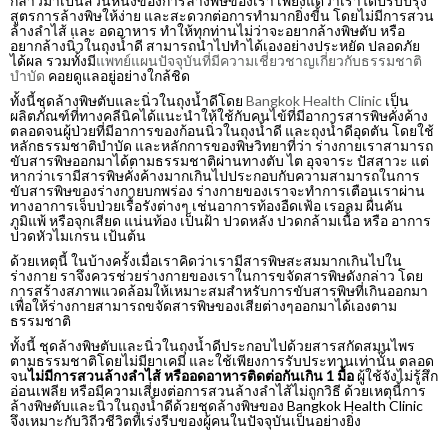
กล่าวมาเป็นส่วนหนึ่งของการล้างพิษของเรา เพียงแต่ว่าเราได้ปรับปรุง
สูตรการล้างพิษให้ง่าย และสะดวกต่อการทำมากยิ่งขี้น โดยไม่มีการสวน
ล้างลำไส้ และ อดอาหาร ทำให้ทุกท่านไม่ว่าจะอยากล้างพิษตับ หรือ
อยากล้างนิ่วในถุงน้ำดี สามารถนำไปทำได้เองอย่างประหยัด ปลอดภัย
ได้ผล รวมทั้งมี
แพทย์แผนปัจจุบันที่มีความเชี่ยวชาญเกี่ยวกับธรรมชาติ
บำบัด
คอยดูแลอยู่อย่างใกล้ชิด
ทั้งนี้ชุดล้างพิษตับและนิ่วในถุงน้ำดีโดย
Bangkok Health Clinic
เป็น
ผลิตภัณฑ์ที่ทางคลีนิคได้แนะนำให้ใช้กับคนไข้ที่มีอาการสารพิษคั่งค้าง
ตลอดจนผู้ป่วยที่มีอาการของก้อนนิ่วในถุงน้ำดี และถุงน้ำดีอุดตัน โดยใช้
หลักธรรมชาติบำบัด และหลักการของพิษวิทยาที่ว่า ร่างกายเราสามารถ
ขับสารพิษออกมาได้ตามธรรมชาติผ่านทางตับ ไต อุจจาระ ปัสสาวะ แต่
หากว่าเรามีสารพิษคั่งค้างมากเกินไปประกอบกับความสามารถในการ
ขับสารพิษของร่างกายบกพร่อง ร่างกายของเราจะทำการเตือนเราผ่าน
ทางอาการเจ็บป่วยเรื้อรังต่างๆ เช่นอาการท้องอืดเฟ้อ เรอลม ผื่นคัน
ภูมิแพ้ หรือจุกเสียด แน่นท้อง เป็นฝ้า ปวดหลัง ปวดกล้ามเนื้อ หรือ อาการ
ปวดหัวไมเกรน เป้นต้น
ด้วยเหตุนี้ ในบ้างครั้งเมื่อเราคิดว่าเรามีสารพิษสะสมมากเกินไปใน
ร่างกาย ราจึงควรช่วยร่างกายของเราในการขจัดสารพิษดังกล่าว โดย
การสร้างสภาพแวดล้อมให้เหมาะสมสำหรับการขับสารพิษที่เกินออกมา
เพื่อให้ร่างกายสามารถขจัดสารพิษของเสียต่างๆออกมาได้เองตาม
ธรรมชาติ
ทั้งนี้ ชุดล้างพิษตับและนิ่วในถุงน้ำดีประกอบไปด้วยสารสกัดสมุนไพร
ตามธรรมชาติโดยไม่มียาเคมี และใช้เพียงการรับประทานเท่านั้น ตลอด
จน
ไม่มีการสวนล้างลำไส้ หรืออดอาหารติดต่อกันเกิน 1 มื้อ
ผู้ใช้จังไม่รู้สึก
อ่อนเพลีย หรือมีความเสี่ยงต่อการสวนล้างลำไส้ไม่ถูกวิธี ด้วยเหตุนี้การ
ล้างพิษตับและนิ่วในถุงน้ำดีด้วยชุดล้างพิษของ Bangkok Health Clinic
จึงเหมาะกับวิถีวชีวิตที่เร่งรีบของผู้คนในปัจจุบันเป็นอย่างยิ่ง